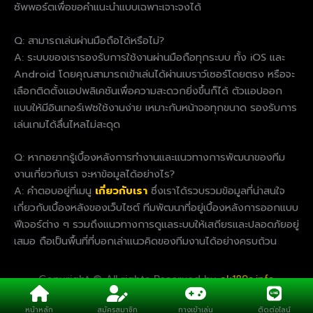
ซัพพอร์ตเพื่อขอคำแนะนำแบบเฉพาะเจาะจงได้
Q: สามารถเล่นผ่านมือถือได้หรือไม่?
A: ระบบของเรารองรับการใช้งานผ่านมือถือทุกระบบ ทั้ง iOS และ
Android โดยคุณสามารถเข้าเล่นได้ผ่านเบราว์เซอร์โดยตรง หรือจะ
เลือกติดตั้งแอปพลิเคชันเพื่อความสะดวกยิ่งขึ้นก็ได้ ตัวแอปออก
แบบให้มีอินเทอร์เฟซใช้งานง่าย เหมาะกับหน้าจอทุกขนาด รองรับการ
เล่นเกมได้ลื่นไหลไม่สะดุด
Q: หากอยากรู้เบื้องหลังการทำงานและแนวทางการพัฒนาของทีม
งานเกี่ยวกับเรา จะหาข้อมูลได้อย่างไร?
A: คำตอบอยู่ที่เมนู
เกี่ยวกับเรา
ซึ่งเราได้รวบรวมข้อมูลที่น่าสนใจ
เกี่ยวกับเบื้องหลังของเว็บไซต์ ทีมพัฒนาที่อยู่เบื้องหลังการออกแบบ
ฟีเจอร์ต่าง ๆ รวมถึงแนวทางการดูแลระบบให้เสถียรและปลอดภัยอยู่
เสมอ ถือเป็นพื้นที่ที่บอกเล่าแนวคิดของทีมงานได้อย่างครบถ้วน
Copyright © All rights Reserved by
ak189s.info
หน้าหลัก
สมัครสมาชิก
ทางเข้าเล่น
ติดต่อไลน์